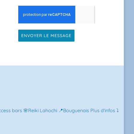
ENVOYER LE MESSAGE
ess bars 🌸Reiki Lahochi 📍Bouguenais Plus d'infos ⤵️