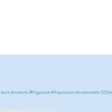
eurs émotions 💭Hypnose 🌱Expression émotionnelle 💆🏻‍♀️Acc